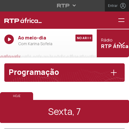
Entrar
Ao meio-dia
NO AR
Rádio
Com Karina Sofela
RTP África
Programação
HOJE
VOLTAR AO DIA DE HOJE
Sexta, 7
Sexta, 7