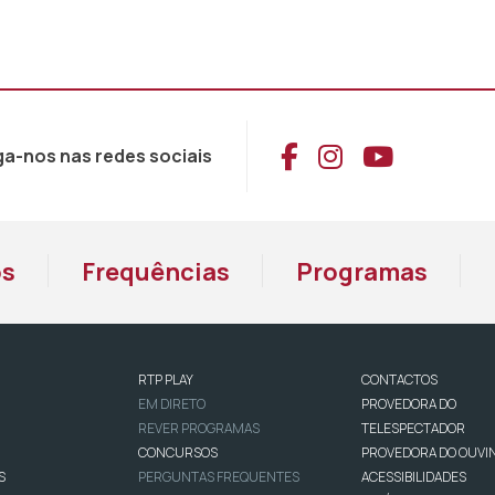
Aceder ao Face
Aceder ao I
Aceder 
ga-nos nas redes sociais
os
Frequências
Programas
RTP PLAY
CONTACTOS
EM DIRETO
PROVEDORA DO
REVER PROGRAMAS
TELESPECTADOR
CONCURSOS
PROVEDORA DO OUVI
S
PERGUNTAS FREQUENTES
ACESSIBILIDADES