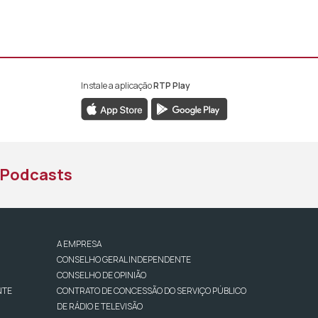
Instale a aplicação
RTP Play
book da RTP África
nstagram da RTP África
ao YouTube da RTP África
Podcasts
A EMPRESA
CONSELHO GERAL INDEPENDENTE
CONSELHO DE OPINIÃO
NTE
CONTRATO DE CONCESSÃO DO SERVIÇO PÚBLICO
DE RÁDIO E TELEVISÃO