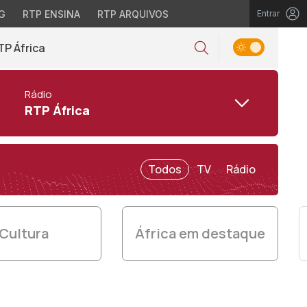
G
RTP ENSINA
RTP ARQUIVOS
Entrar
TP África
Rádio
RTP África
Todos
TV
Rádio
Cultura
África em destaque