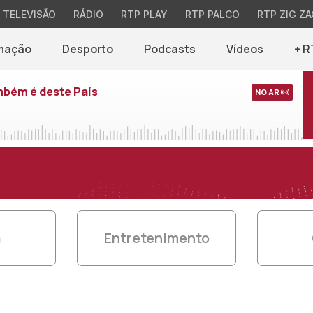
TELEVISÃO
RÁDIO
RTP PLAY
RTP PALCO
RTP ZIG ZA
mação
Desporto
Podcasts
Vídeos
+ R
mbém é deste País
NO AR
a
Entretenimento