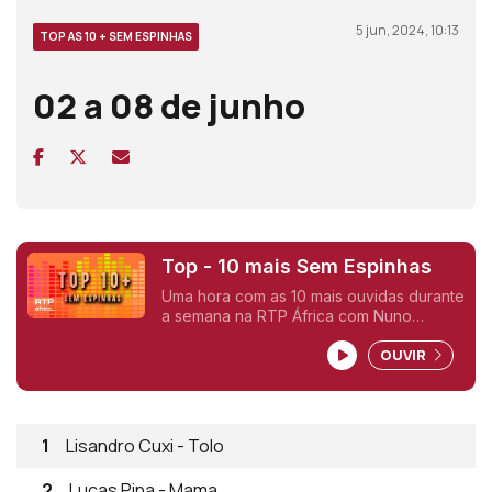
5 jun, 2024, 10:13
TOP AS 10 + SEM ESPINHAS
02 a 08 de junho
Top - 10 mais Sem Espinhas
Uma hora com as 10 mais ouvidas durante
a semana na RTP África com Nuno
Sardinha.
OUVIR
1
Lisandro Cuxi - Tolo
2
Lucas Pina - Mama