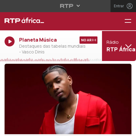
Entrar
Planeta Música
NO AR
Rádio
Destaques das tabelas mundiais
RTP África
- Vasco Dinis