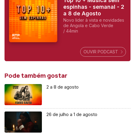
Top 10 + Música sem
espinhas - semanal - 2
a 8 de Agosto
Novo lider à vista e novidades
de Angola e Cabo Verde
/ 44min
OUVIR PODCAST
Pode também gostar
2 a 8 de agosto
26 de julho a 1 de agosto