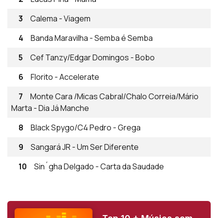
3
Calema - Viagem
4
Banda Maravilha - Semba é Semba
5
Cef Tanzy/Edgar Domingos - Bobo
6
Florito - Accelerate
7
Monte Cara /Micas Cabral/Chalo Correia/Mário
Marta - Dia Já Manche
8
Black Spygo/C4 Pedro - Grega
9
Sangará JR - Um Ser Diferente
10
Sin´gha Delgado - Carta da Saudade