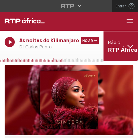
Entrar
As noites do Kilimanjaro
NO AR
Rádio
DJ Carlos Pedro
RTP África