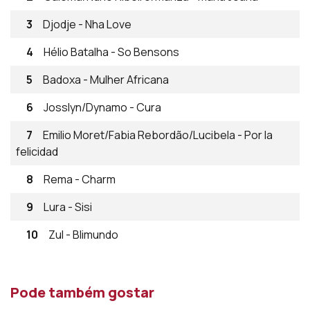
3
Djodje - Nha Love
4
Hélio Batalha - So Bensons
5
Badoxa - Mulher Africana
6
Josslyn/Dynamo - Cura
7
Emilio Moret/Fabia Rebordão/Lucibela - Por la
felicidad
8
Rema - Charm
9
Lura - Sisi
10
Zul - Blimundo
Pode também gostar