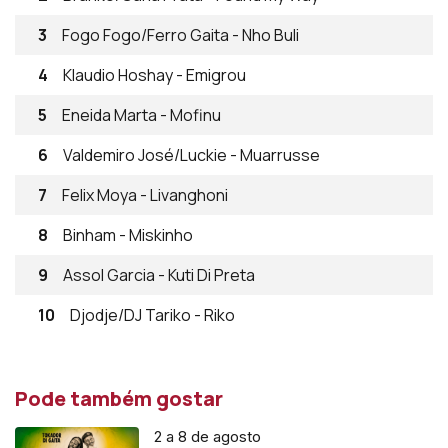
3
Fogo Fogo/Ferro Gaita - Nho Buli
4
Klaudio Hoshay - Emigrou
5
Eneida Marta - Mofinu
6
Valdemiro José/Luckie - Muarrusse
7
Felix Moya - Livanghoni
8
Binham - Miskinho
9
Assol Garcia - Kuti Di Preta
10
Djodje/DJ Tariko - Riko
Pode também gostar
2 a 8 de agosto