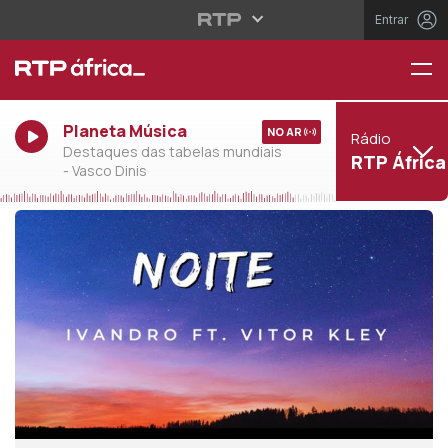
Entrar
Planeta Música
NO AR
Rádio
Destaques das tabelas mundiais
RTP África
- Vasco Dinis