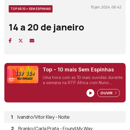
15 jan, 2024, 08:42
TOP AS 10 + SEM ESPINHAS
14 a 20 de janeiro
Top - 10 mais Sem Espinhas
Uma hora com as 10 mais ouvidas durante
a semana na RTP África com Nuno
Sardinha.
OUVIR
1
Ivandro/Vitor Kley - Noite
2
Branko/Carla Prata - Found My Way