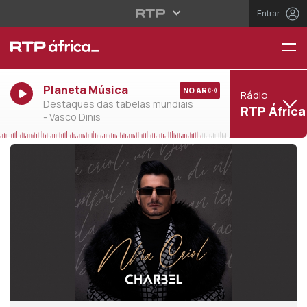
Entrar
Planeta Música
NO AR
Rádio
Destaques das tabelas mundiais
RTP África
- Vasco Dinis