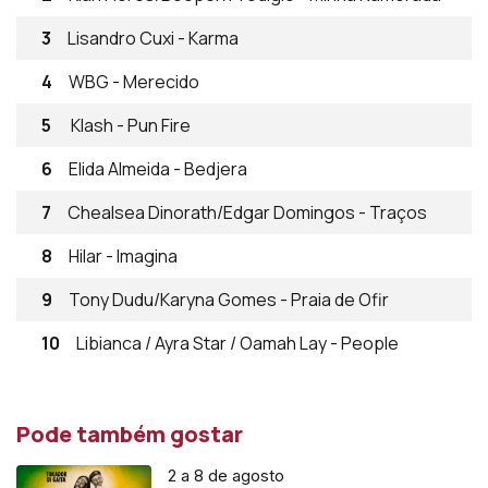
3
Lisandro Cuxi - Karma
4
WBG - Merecido
5
Klash - Pun Fire
6
Elida Almeida - Bedjera
7
Chealsea Dinorath/Edgar Domingos - Traços
8
Hilar - Imagina
9
Tony Dudu/Karyna Gomes - Praia de Ofir
10
Libianca / Ayra Star / Oamah Lay - People
Pode também gostar
2 a 8 de agosto