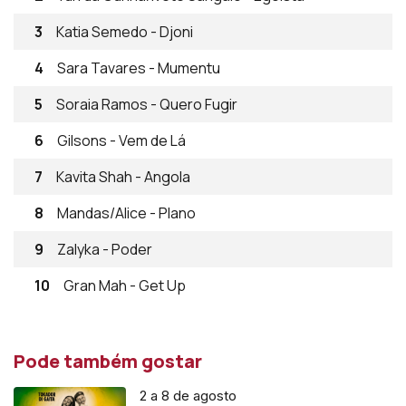
3
Katia Semedo - Djoni
4
Sara Tavares - Mumentu
5
Soraia Ramos - Quero Fugir
6
Gilsons - Vem de Lá
7
Kavita Shah - Angola
8
Mandas/Alice - Plano
9
Zalyka - Poder
10
Gran Mah - Get Up
Pode também gostar
2 a 8 de agosto