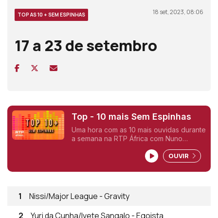
18 set, 2023, 08:06
TOP AS 10 + SEM ESPINHAS
17 a 23 de setembro
Top - 10 mais Sem Espinhas
Uma hora com as 10 mais ouvidas durante
a semana na RTP África com Nuno
Sardinha.
OUVIR
1
Nissi/Major League - Gravity
2
Yuri da Cunha/Ivete Sangalo - Egoista