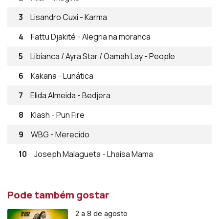
3
Lisandro Cuxi - Karma
4
Fattu Djakité - Alegria na moranca
5
Libianca / Ayra Star / Oamah Lay - People
6
Kakana - Lunática
7
Elida Almeida - Bedjera
8
Klash - Pun Fire
9
WBG - Merecido
10
Joseph Malagueta - Lhaisa Mama
Pode também gostar
2 a 8 de agosto