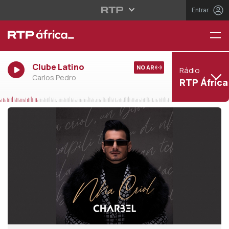
Entrar
Clube Latino
NO AR
Rádio
Carlos Pedro
RTP África