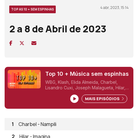
4 abr, 2023, 15:14
TOP AS 10 + SEM ESPINHAS
2 a 8 de Abril de 2023
Top 10 + Música sem espinhas
WBG, Klash, Elida Almeida, Charbel,
Lisandro Cuxi, Joseph Malagueta, Hilar,
Fattu Djakité, Libianca/Ayra Star/Oamah
MAIS EPISÓDIOS
Lay, Kakana
1
Charbel - Nampili
2
Hilar - Imagina