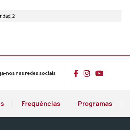
ndadi 2
Aceder ao Face
Aceder ao I
Aceder 
ga-nos nas redes sociais
os
Frequências
Programas