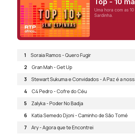
Top - 10 m
Uma hora com as 10
Sardinha.
1
Soraia Ramos - Quero Fugir
2
Gran Mah - Get Up
3
Stewart Sukuma e Convidados - A Paz é a noss
4
C4 Pedro - Cofre do Céu
5
Zalyka - Poder No Badja
6
Katia Semedo Djoni - Caminho de São Tomé
7
Ary - Agora que te Encontrei