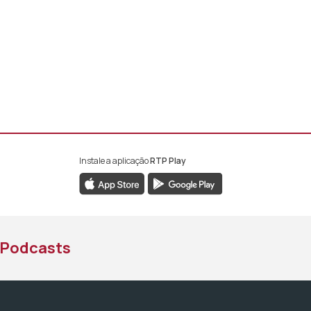
Instale a aplicação
RTP Play
book da RTP África
nstagram da RTP África
ao YouTube da RTP África
Podcasts