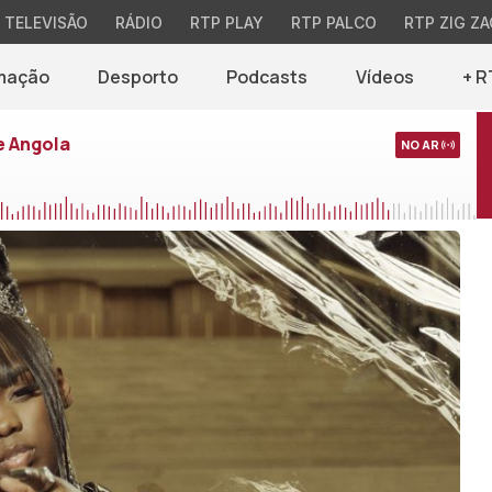
TELEVISÃO
RÁDIO
RTP PLAY
RTP PALCO
RTP ZIG ZA
mação
Desporto
Podcasts
Vídeos
+ R
e Angola
NO AR