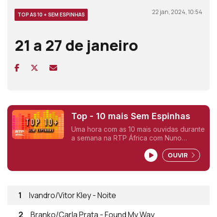
22 jan, 2024, 10:54
TOP AS 10 + SEM ESPINHAS
21 a 27 de janeiro
Top - 10 mais Sem Espinhas
Uma hora com as 10 mais ouvidas durante
a semana na RTP África com Nuno
Sardinha.
OUVIR
1
Ivandro/Vitor Kley - Noite
2
Branko/Carla Prata - Found My Way