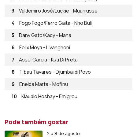
3
Valdemiro José/Luckie - Muarrusse
4
Fogo Fogo/Ferro Gaita - Nho Buli
5
Dany Gato/Kady - Mana
6
Felix Moya - Livanghoni
7
Assol Garcia - Kuti Di Preta
8
Tibau Tavares - Djumbai di Povo
9
Eneida Marta - Mofinu
10
Klaudio Hoshay - Emigrou
Pode também gostar
2 a 8 de agosto