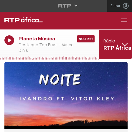
Entrar
Planeta Música
NO AR
Rádio
Destaque Top Brasil - Vasco
RTP África
Dinis