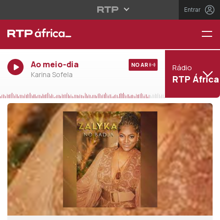
Entrar
Ao meio-dia
NO AR
Rádio
Karina Sofela
RTP África