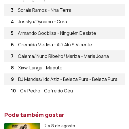
3
Soraia Ramos - Nha Terra
4
Josslyn/Dynamo - Cura
5
Armando Godbliss - Ninguém Desiste
6
Cremilda Medina - Alô Alô S.Vicente
7
Calema/ Nuno Ribeiro/ Mariza - Maria Joana
8
Xixwl Langa - Maputo
9
DJ Mandas/ Idd Aziz - Beleza Pura - Beleza Pura
10
C4 Pedro - Cofre do Céu
Pode também gostar
2 a 8 de agosto