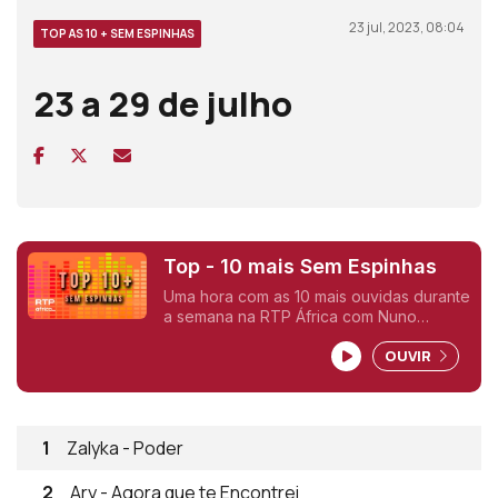
23 jul, 2023, 08:04
TOP AS 10 + SEM ESPINHAS
23 a 29 de julho
Top - 10 mais Sem Espinhas
Uma hora com as 10 mais ouvidas durante
a semana na RTP África com Nuno
Sardinha.
OUVIR
1
Zalyka - Poder
2
Ary - Agora que te Encontrei