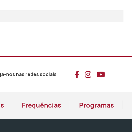
Aceder ao Face
Aceder ao I
Aceder 
ga-nos nas redes sociais
os
Frequências
Programas