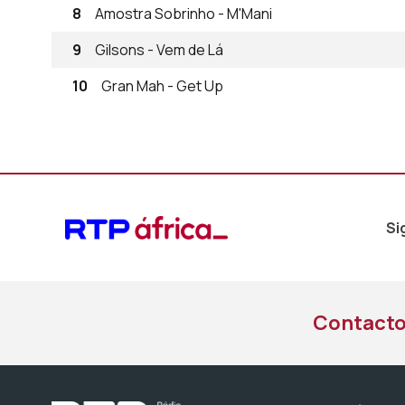
8
Amostra Sobrinho - M'Mani
9
Gilsons - Vem de Lá
10
Gran Mah - Get Up
Si
Contact