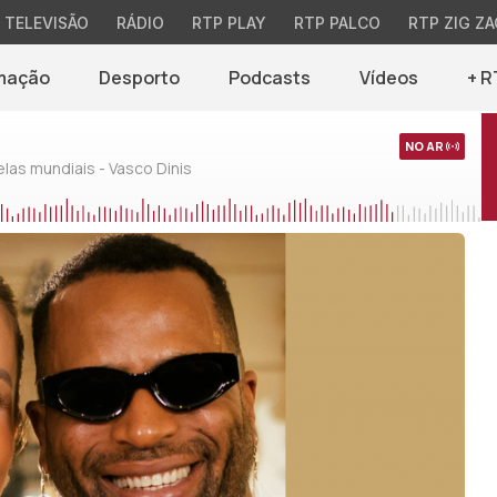
TELEVISÃO
RÁDIO
RTP PLAY
RTP PALCO
RTP ZIG ZA
mação
Desporto
Podcasts
Vídeos
+ R
NO AR
as mundiais - Vasco Dinis