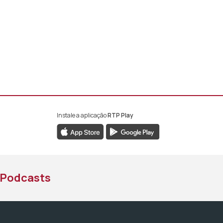
Instale a aplicação
RTP Play
book da RTP África
nstagram da RTP África
ao YouTube da RTP África
Podcasts