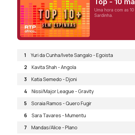
Top - 10 m
Uma hora com as 10
Sardinha.
1
Yuri da Cunha/Ivete Sangalo - Egoista
2
Kavita Shah - Angola
3
Katia Semedo - Djoni
4
Nissi/Major League - Gravity
5
Soraia Ramos - Quero Fugir
6
Sara Tavares - Mumentu
7
Mandas/Alice - Plano