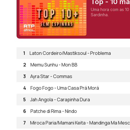
Top - 10 m
Uma hora com as 10
Sardinha.
1
Laton Cordeiro/Mastiksoul - Problema
2
Memu Sunhu - Mon BB
3
Ayra Star - Commas
4
Fogo Fogo - Uma Casa Prá Morá
5
Jah Angola - Carapinha Dura
6
Patche di Rima - Nindo
7
Miroca Paria/Mamani Keita - Mandinga Ma Mesc