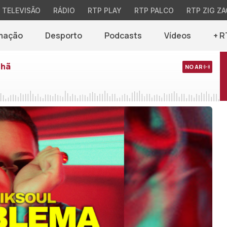
TELEVISÃO
RÁDIO
RTP PLAY
RTP PALCO
RTP ZIG ZA
mação
Desporto
Podcasts
Vídeos
+ R
nhã
NO AR