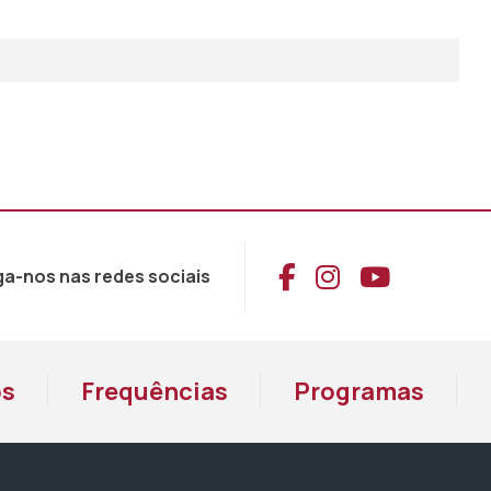
Aceder ao Face
Aceder ao I
Aceder 
ga-nos nas redes sociais
os
Frequências
Programas