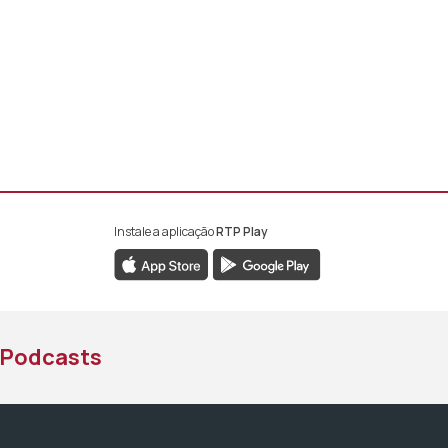
Instale a aplicação
RTP Play
book da RTP África
nstagram da RTP África
ao YouTube da RTP África
Podcasts