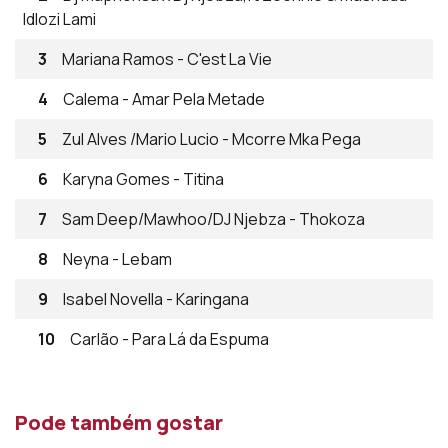
Idlozi Lami
3
Mariana Ramos - C'est La Vie
4
Calema - Amar Pela Metade
5
Zul Alves /Mario Lucio - Mcorre Mka Pega
6
Karyna Gomes - Titina
7
Sam Deep/Mawhoo/DJ Njebza - Thokoza
8
Neyna - Lebam
9
Isabel Novella - Karingana
10
Carlão - Para Lá da Espuma
Pode também gostar