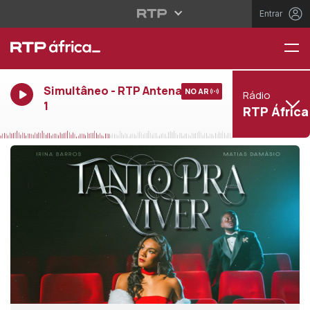
Entrar
Simultâneo - RTP Antena
NO AR
Rádio
1
RTP África