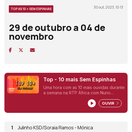
30 out, 2023, 10:13
TOP AS 10 + SEM ESPINHAS
29 de outubro a 04 de
novembro
Top - 10 mais Sem Espinhas
Uma hora com as 10 mais ouvidas durante
a semana na RTP África com Nuno
Sardinha.
OUVIR
1
Julinho KSD/Soraia Ramos - Mónica