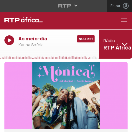
Entrar
Ao meio-dia
NO AR
Rádio
Karina Sofela
RTP África