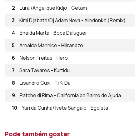
2
Lura /Angelique Kidjo - Cetam
3
Kimi Djabaté/Dj Adam Nova - Alindonké (Remix)
4
Eneida Marta - Boca Daluguer
5
Arnaldo Manhice - Hilirandzo
6
Nelson Freitas - Hero
7
Sara Tavares - Kurtidu
8
Lisandro Cuxi - Ti Ki Da
9
Patche di Rima - Califórnia de Bairro de Ajuda
10
Yuri da Cunha/ Ivete Sangalo - Egoísta
Pode também gostar