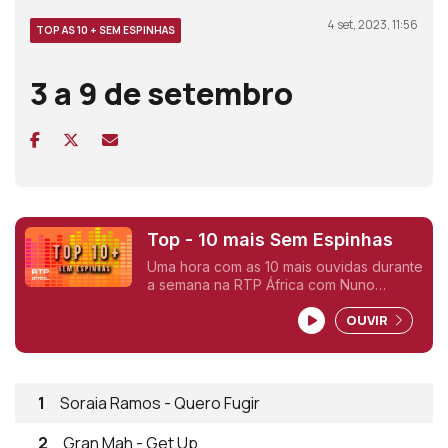
4 set, 2023, 11:56
TOP AS 10 + SEM ESPINHAS
3 a 9 de setembro
Top - 10 mais Sem Espinhas
Uma hora com as 10 mais ouvidas durante
a semana na RTP África com Nuno
Sardinha.
OUVIR
1
Soraia Ramos - Quero Fugir
2
Gran Mah - Get Up