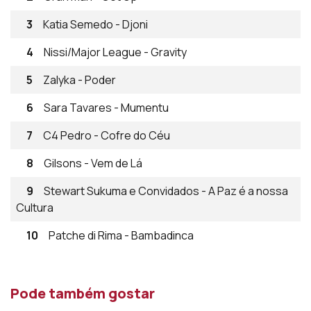
3
Katia Semedo - Djoni
4
Nissi/Major League - Gravity
5
Zalyka - Poder
6
Sara Tavares - Mumentu
7
C4 Pedro - Cofre do Céu
8
Gilsons - Vem de Lá
9
Stewart Sukuma e Convidados - A Paz é a nossa
Cultura
10
Patche di Rima - Bambadinca
Pode também gostar