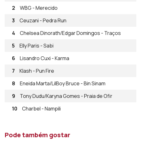
2
WBG - Merecido
3
Ceuzani - Pedra Run
4
Chelsea Dinorath/Edgar Domingos - Traços
5
Elly Paris - Sabi
6
Lisandro Cuxi - Karma
7
Klash - Pun Fire
8
Eneida Marta/LilBoy Bruce - Bin Sinam
9
Tony Dudu/Karyna Gomes - Praia de Ofir
10
Charbel - Nampili
Pode também gostar