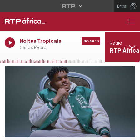
Entrar
Noites Tropicais
NO AR
Rádio
Carlos Pedro
RTP África