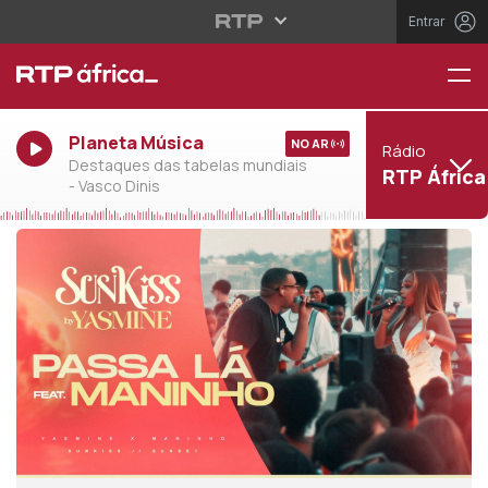
Entrar
Planeta Música
NO AR
Rádio
Destaques das tabelas mundiais
RTP África
- Vasco Dinis