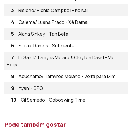
3
Rislene/ Richie Campbell - Ko Kai
4
Calema/ Luana Prado - Xê Dama
5
Alana Sinkey - Tan Bella
6
Soraia Ramos - Suficiente
7
Lil Saint/ Tamyris Moiane&Cleyton David - Me
Beija
8
Abuchamo/ Tamyres Moiane - Volta para Mim
9
Ayani - SPQ
10
Gil Semedo - Caboswing Time
Pode também gostar