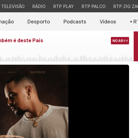
TELEVISÃO
RÁDIO
RTP PLAY
RTP PALCO
RTP ZIG ZA
mação
Desporto
Podcasts
Vídeos
+ R
mbém é deste País
NO AR