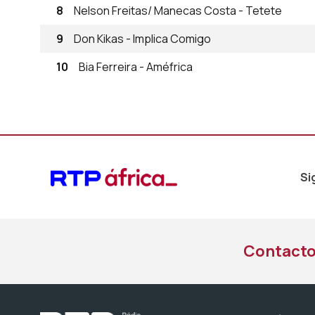
8
Nelson Freitas/ Manecas Costa - Tetete
9
Don Kikas - Implica Comigo
10
Bia Ferreira - Améfrica
Si
Contact