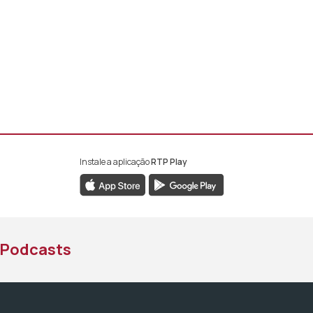
Instale a aplicação
RTP Play
book da RTP África
nstagram da RTP África
ao YouTube da RTP África
Podcasts