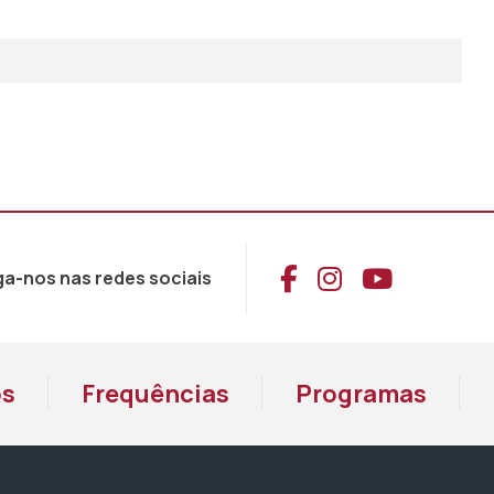
Aceder ao Face
Aceder ao I
Aceder 
ga-nos nas redes sociais
os
Frequências
Programas