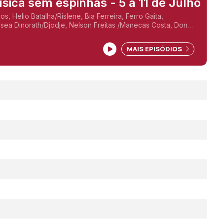
sica sem espinhas - 5 a 11 de Julho
, Helio Batalha/Rislene, Bia Ferreira, Ferro Gaita,
sea Dinorath/Djodje, Nelson Freitas /Manecas Costa, Don
nha, Edmázia Mayembe
MAIS EPISÓDIOS