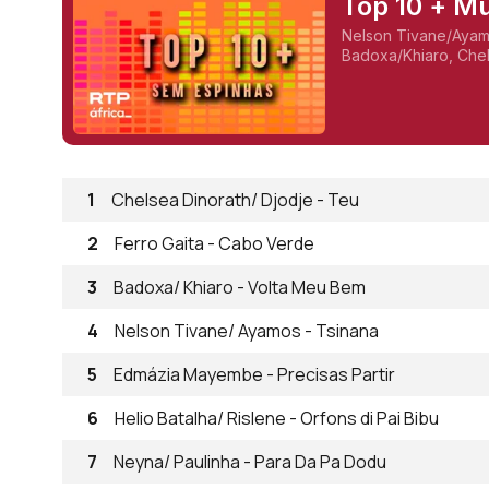
Top 10 + Mú
Nelson Tivane/Ayamos
Badoxa/Khiaro, Chel
Kikas, Neyna/Pauli
1
Chelsea Dinorath/ Djodje - Teu
2
Ferro Gaita - Cabo Verde
3
Badoxa/ Khiaro - Volta Meu Bem
4
Nelson Tivane/ Ayamos - Tsinana
5
Edmázia Mayembe - Precisas Partir
6
Helio Batalha/ Rislene - Orfons di Pai Bibu
7
Neyna/ Paulinha - Para Da Pa Dodu