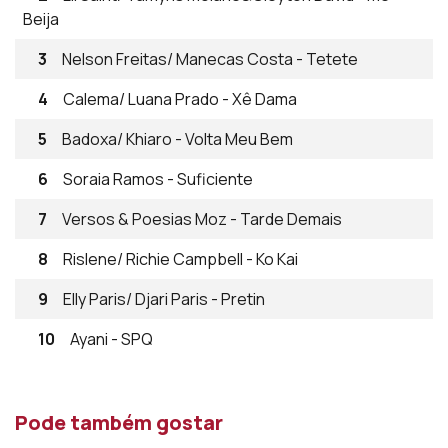
Beija
3
Nelson Freitas/ Manecas Costa - Tetete
4
Calema/ Luana Prado - Xê Dama
5
Badoxa/ Khiaro - Volta Meu Bem
6
Soraia Ramos - Suficiente
7
Versos & Poesias Moz - Tarde Demais
8
Rislene/ Richie Campbell - Ko Kai
9
Elly Paris/ Djari Paris - Pretin
10
Ayani - SPQ
Pode também gostar