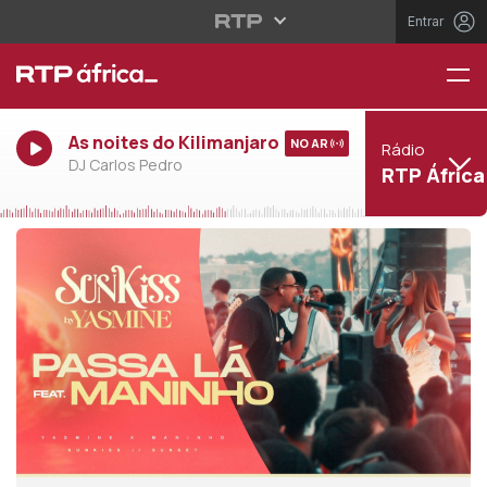
Entrar
As noites do Kilimanjaro
NO AR
Rádio
DJ Carlos Pedro
RTP África