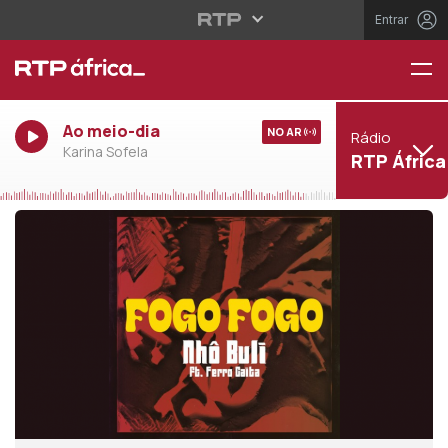
Entrar
Ao meio-dia
NO AR
Rádio
Karina Sofela
RTP África