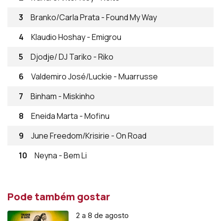
3
Branko/Carla Prata - Found My Way
4
Klaudio Hoshay - Emigrou
5
Djodje/ DJ Tariko - Riko
6
Valdemiro José/Luckie - Muarrusse
7
Binham - Miskinho
8
Eneida Marta - Mofinu
9
June Freedom/Krisirie - On Road
10
Neyna - Bem Li
Pode também gostar
2 a 8 de agosto