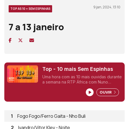
9 jan, 2024, 13:10
TOP AS 10 + SEM ESPINHAS
7 a 13 janeiro
Top - 10 mais Sem Espinhas
Uma hora com as 10 mais ouvidas durante
a semana na RTP África com Nuno
Sardinha.
OUVIR
1
Fogo Fogo/Ferro Gaita - Nho Buli
2
Ivandro/Vitor Kley - Noite