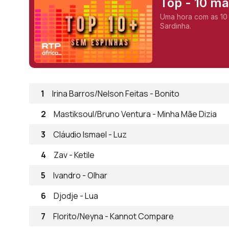
Top - 10 m
Uma hora com as 10
Sardinha.
1
Irina Barros/Nelson Feitas - Bonito
2
Mastiksoul/Bruno Ventura - Minha Mãe Dizia
3
Cláudio Ismael - Luz
4
Zav - Ketile
5
Ivandro - Olhar
6
Djodje - Lua
7
Florito/Neyna - Kannot Compare