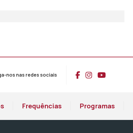
Aceder ao Face
Aceder ao I
Aceder 
ga-nos nas redes sociais
os
Frequências
Programas