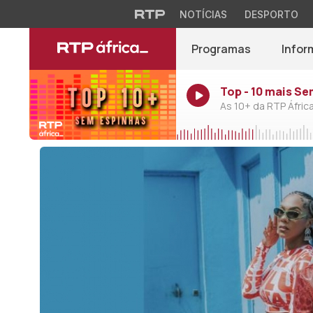
NOTÍCIAS
DESPORTO
Programas
Infor
Top - 10 mais S
As 10+ da RTP Áfric