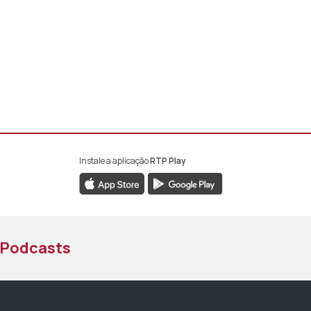
Instale a aplicação
RTP Play
book da RTP África
nstagram da RTP África
ao YouTube da RTP África
Podcasts