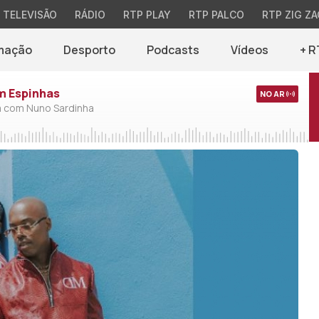
TELEVISÃO
RÁDIO
RTP PLAY
RTP PALCO
RTP ZIG ZA
mação
Desporto
Podcasts
Vídeos
+ R
em Espinhas
NO AR
a com Nuno Sardinha