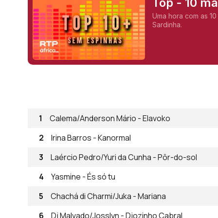
Top - 10 m
Uma hora com as 10
Sardinha.
1
Calema/Anderson Mário - Elavoko
2
Irina Barros - Kanormal
3
Laércio Pedro/Yuri da Cunha - Pôr-do-sol
4
Yasmine - És só tu
5
Chachá di Charmi/Juka - Mariana
6
Dj Malvado/Josslyn - Djozinho Cabral