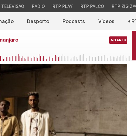
TELEVISÃO
RÁDIO
RTP PLAY
RTP PALCO
RTP ZIG ZA
mação
Desporto
Podcasts
Vídeos
+ R
imanjaro
NO AR