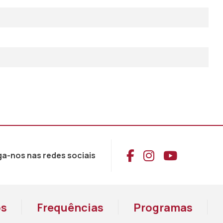
Aceder ao Face
Aceder ao I
Aceder 
ga-nos nas redes sociais
os
Frequências
Programas