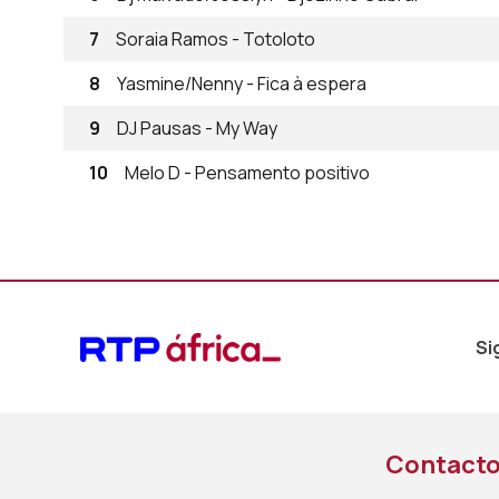
7
Soraia Ramos - Totoloto
8
Yasmine/Nenny - Fica à espera
9
DJ Pausas - My Way
10
Melo D - Pensamento positivo
Si
Contact