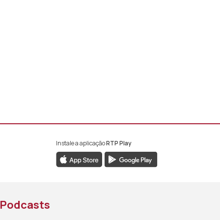
Instale a aplicação
RTP Play
book da RTP África
nstagram da RTP África
ao YouTube da RTP África
Podcasts