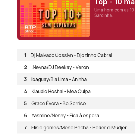
Top - 10 m
Uma hora com as 10
Sardinha.
1
Dj Malvado/Josslyn - Djozinho Cabral
2
.Neyna/DJ Deekay - Veron
3
Ibaguay/Bia Lima - Aninha
4
Klaudio Hoshai - Mea Culpa
5
Grace Évora - Bo Sorriso
6
Yasmine/Nenny - Fica à espera
7
Elisio gomes/Meno Pecha - Poder di Mudjer