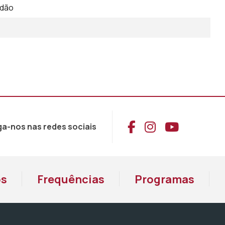
idão
Aceder ao Face
Aceder ao I
Aceder 
ga-nos nas redes sociais
os
Frequências
Programas