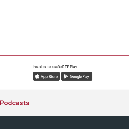
Instale a aplicação
RTP Play
book da RTP África
nstagram da RTP África
ao YouTube da RTP África
Podcasts