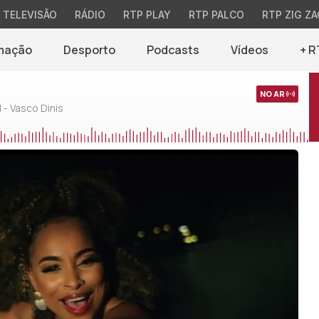
TELEVISÃO
RÁDIO
RTP PLAY
RTP PALCO
RTP ZIG ZA
mação
Desporto
Podcasts
Vídeos
+ R
NO AR
 - Vasco Dinis