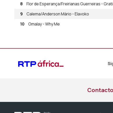
8
Flor de Esperança/Freirianas Guerreiras - Grat
9
Calema/Anderson Mário - Elavoko
10
Omalay - Why Me
Si
Contact