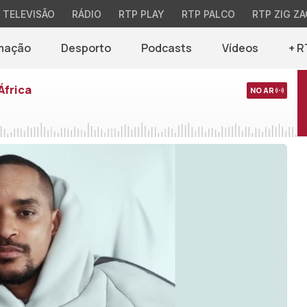
TELEVISÃO
RÁDIO
RTP PLAY
RTP PALCO
RTP ZIG ZA
mação
Desporto
Podcasts
Vídeos
+ R
África
NO AR