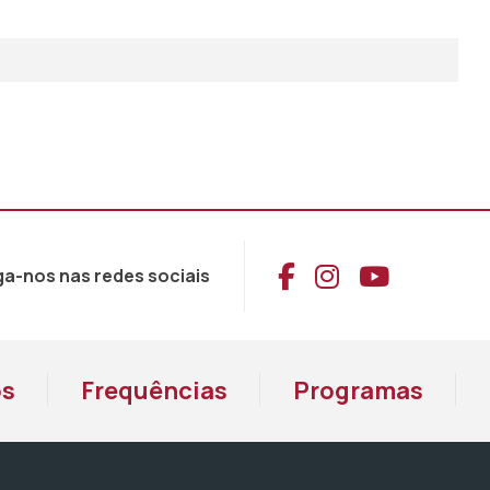
Aceder ao Face
Aceder ao I
Aceder 
ga-nos nas redes sociais
os
Frequências
Programas