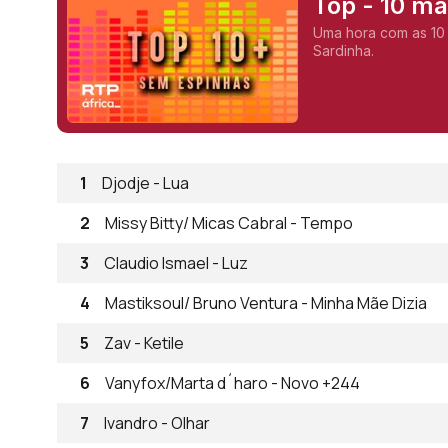
Top - 10 m
Uma hora com as 10
Sardinha.
1
Djodje - Lua
2
Missy Bitty/ Micas Cabral - Tempo
3
Claudio Ismael - Luz
4
Mastiksoul/ Bruno Ventura - Minha Mãe Dizia
5
Zav - Ketile
6
Vanyfox/Marta d´haro - Novo +244
7
Ivandro - Olhar