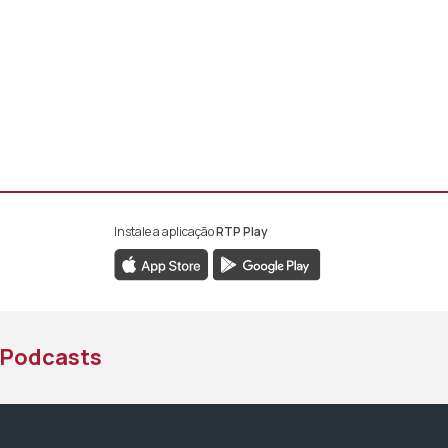
Instale a aplicação
RTP Play
book da RTP África
nstagram da RTP África
ao YouTube da RTP África
Podcasts