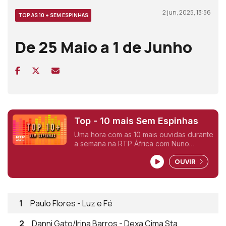
2 jun, 2025, 13:56
TOP AS 10 + SEM ESPINHAS
De 25 Maio a 1 de Junho
Top - 10 mais Sem Espinhas
Uma hora com as 10 mais ouvidas durante
a semana na RTP África com Nuno
Sardinha.
OUVIR
1
Paulo Flores - Luz e Fé
2
Danni Gato/Irina Barros - Dexa Cima Sta