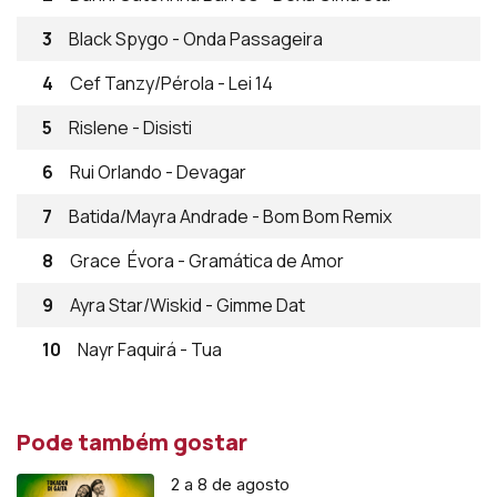
3
Black Spygo - Onda Passageira
4
Cef Tanzy/Pérola - Lei 14
5
Rislene - Disisti
6
Rui Orlando - Devagar
7
Batida/Mayra Andrade - Bom Bom Remix
8
Grace Évora - Gramática de Amor
9
Ayra Star/Wiskid - Gimme Dat
10
Nayr Faquirá - Tua
Pode também gostar
2 a 8 de agosto