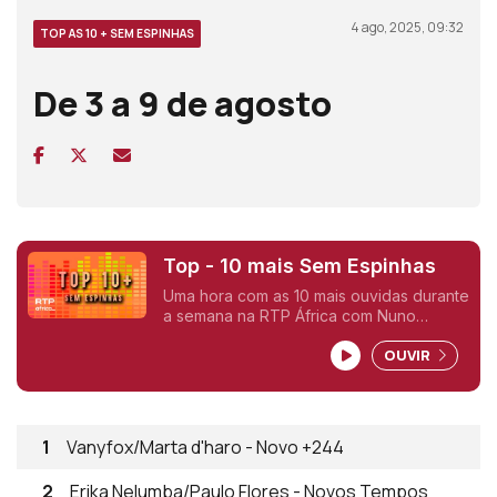
4 ago, 2025, 09:32
TOP AS 10 + SEM ESPINHAS
De 3 a 9 de agosto
Top - 10 mais Sem Espinhas
Uma hora com as 10 mais ouvidas durante
a semana na RTP África com Nuno
Sardinha.
OUVIR
1
Vanyfox/Marta d'haro - Novo +244
2
Erika Nelumba/Paulo Flores - Novos Tempos