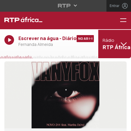
Entrar
Escrever na água - Diário
NO AR
Rádio
Fernanda Almeida
RTP África