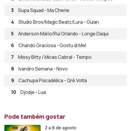
3
Supa Squad - Ma Cherie
4
Studio Bros/Magic Beatz/Lura - Guian
5
Anderson Mário/Rui Orlando - Longe Daqui
6
Chando Graciosa - Gostu di Mel
7
Missy Bitty / Micas Cabral - Tempo
8
Ivandro Semana - Novo
9
Cachupa Psicadélica - Qrê Voltá
10
Djodje - Lua
Pode também gostar
2 a 8 de agosto