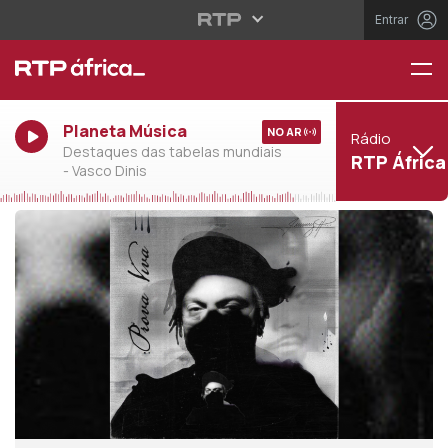
Entrar
Planeta Música
NO AR
Rádio
Destaques das tabelas mundiais
RTP África
- Vasco Dinis