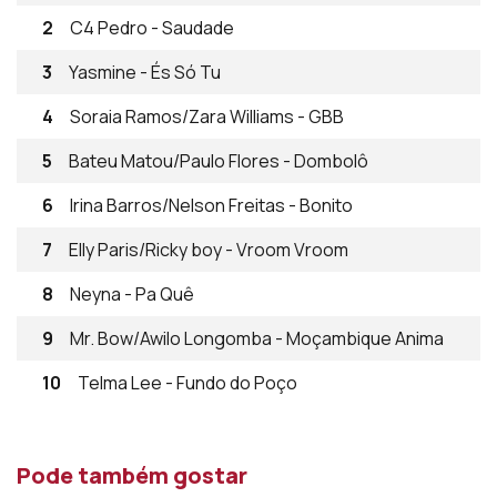
2
C4 Pedro - Saudade
3
Yasmine - És Só Tu
4
Soraia Ramos/Zara Williams - GBB
5
Bateu Matou/Paulo Flores - Dombolô
6
Irina Barros/Nelson Freitas - Bonito
7
Elly Paris/Ricky boy - Vroom Vroom
8
Neyna - Pa Quê
9
Mr. Bow/Awilo Longomba - Moçambique Anima
10
Telma Lee - Fundo do Poço
Pode também gostar