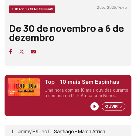
2 dez, 2025, 14:48
TOP AS 10 + SEM ESPINHAS
De 30 de novembro a 6 de
dezembro
Top - 10 mais Sem Espinhas
Uma hora com as 10 mais ouvidas durante
a semana na RTP África com Nuno
Sardinha.
OUVIR
1
Jimmy P/Dino D´Santiago - Mama África