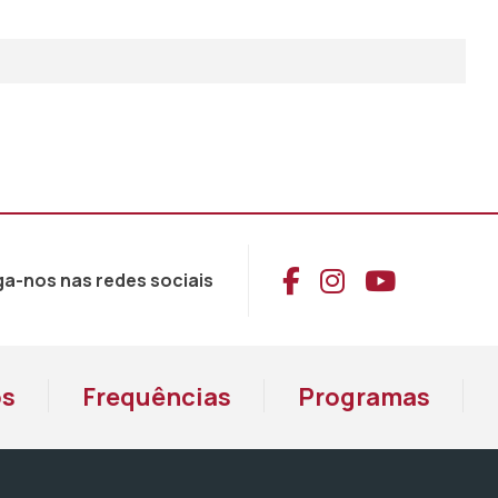
Aceder ao Face
Aceder ao I
Aceder 
ga-nos nas redes sociais
os
Frequências
Programas