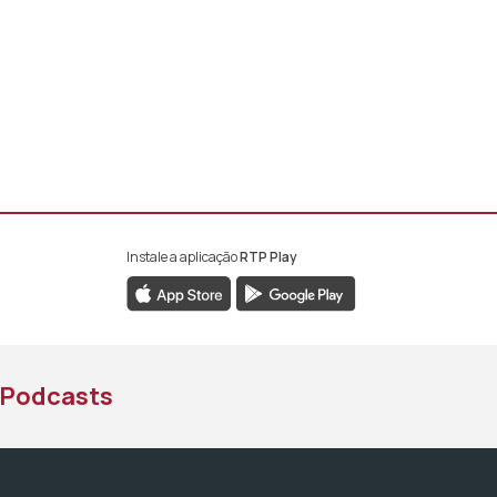
Instale a aplicação
RTP Play
book da RTP África
nstagram da RTP África
ao YouTube da RTP África
Podcasts