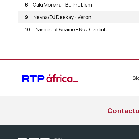
8
Calu Moreira - Bo Problem
9
Neyna/DJ Deekay - Veron
10
Yasmine/Dynamo - Noz Cantinh
Si
Contact