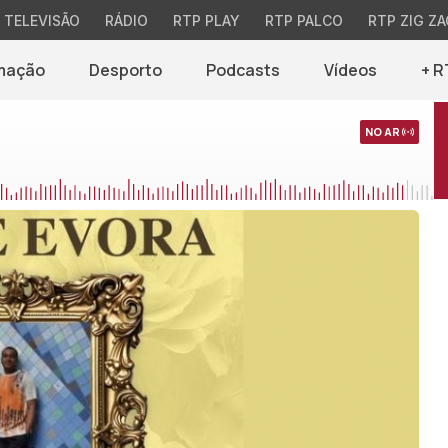
TELEVISÃO
RÁDIO
RTP PLAY
RTP PALCO
RTP ZIG ZA
mação
Desporto
Podcasts
Vídeos
+ R
NO AR