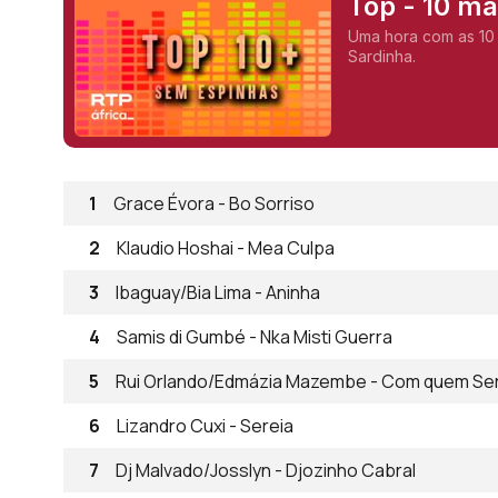
Top - 10 m
Uma hora com as 10
Sardinha.
1
Grace Évora - Bo Sorriso
2
Klaudio Hoshai - Mea Culpa
3
Ibaguay/Bia Lima - Aninha
4
Samis di Gumbé - Nka Misti Guerra
5
Rui Orlando/Edmázia Mazembe - Com quem Se
6
Lizandro Cuxi - Sereia
7
Dj Malvado/Josslyn - Djozinho Cabral