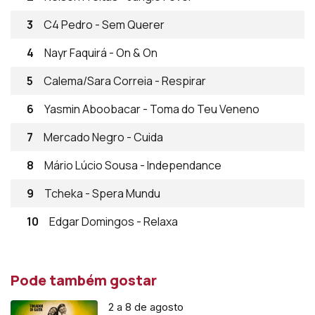
3
C4 Pedro - Sem Querer
4
Nayr Faquirá - On & On
5
Calema/Sara Correia - Respirar
6
Yasmin Aboobacar - Toma do Teu Veneno
7
Mercado Negro - Cuida
8
Mário Lúcio Sousa - Independance
9
Tcheka - Spera Mundu
10
Edgar Domingos - Relaxa
Pode também gostar
2 a 8 de agosto