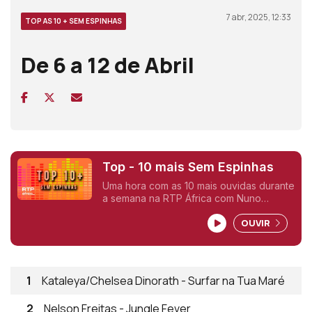
7 abr, 2025, 12:33
TOP AS 10 + SEM ESPINHAS
De 6 a 12 de Abril
Top - 10 mais Sem Espinhas
Uma hora com as 10 mais ouvidas durante
a semana na RTP África com Nuno
Sardinha.
OUVIR
1
Kataleya/Chelsea Dinorath - Surfar na Tua Maré
2
Nelson Freitas - Jungle Fever