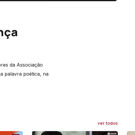
ança
ores da Associação
a palavra poética, na
ver todos