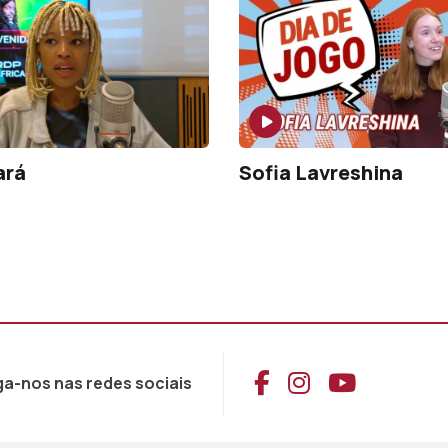
ará
Sofia Lavreshina
Aceder ao Face
Aceder ao I
Aceder 
ga-nos nas redes sociais