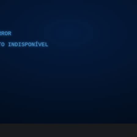
RROR
TO INDISPONÍVEL