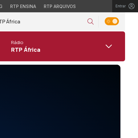
G
RTP ENSINA
RTP ARQUIVOS
Entrar
TP África
Rádio
RTP África