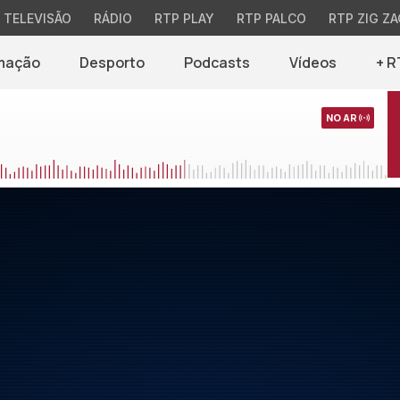
TELEVISÃO
RÁDIO
RTP PLAY
RTP PALCO
RTP ZIG ZA
mação
Desporto
Podcasts
Vídeos
+ R
NO AR