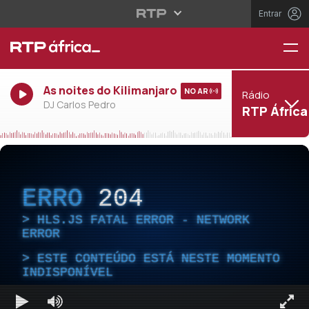
Entrar
As noites do Kilimanjaro
NO AR
Rádio
DJ Carlos Pedro
RTP África
ERRO
204
HLS.JS FATAL ERROR - NETWORK
ERROR
ESTE CONTEÚDO ESTÁ NESTE MOMENTO
INDISPONÍVEL