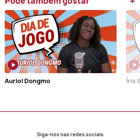
+
Pode também gostar
Auriol Dongmo
Íris 
Siga-nos nas redes sociais