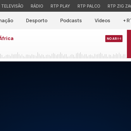
TELEVISÃO
RÁDIO
RTP PLAY
RTP PALCO
RTP ZIG ZA
mação
Desporto
Podcasts
Vídeos
+ R
África
NO AR