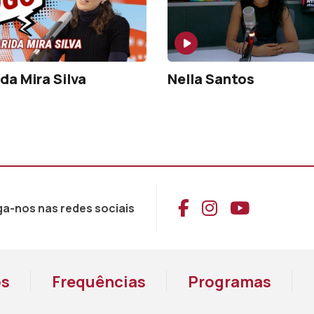
da Mira Silva
Nella Santos
Aceder ao Face
Aceder ao I
Aceder 
ga-nos nas redes sociais
os
Frequências
Programas