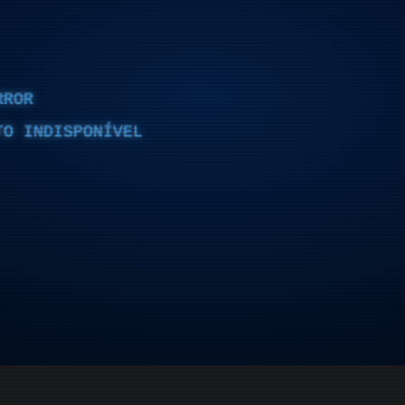
RROR
TO INDISPONÍVEL