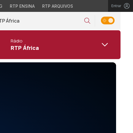
G
RTP ENSINA
RTP ARQUIVOS
Entrar
TP África
Rádio
RTP África