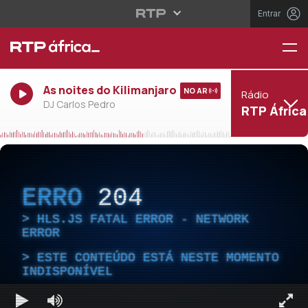
Entrar
As noites do Kilimanjaro
NO AR
Rádio
DJ Carlos Pedro
RTP África
ERRO
204
HLS.JS FATAL ERROR - NETWORK
ERROR
ESTE CONTEÚDO ESTÁ NESTE MOMENTO
INDISPONÍVEL