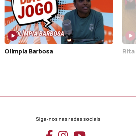
Olimpia Barbosa
Rita
Siga-nos nas redes sociais
Aceder ao Faceb
Aceder ao Ins
Aceder ao