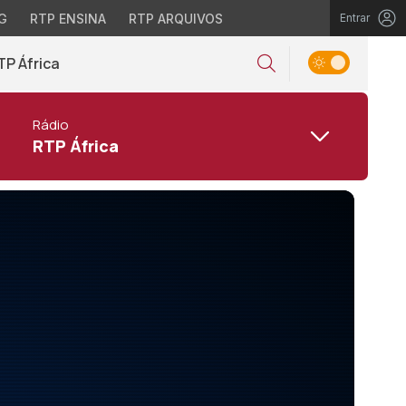
G
RTP ENSINA
RTP ARQUIVOS
Entrar
TP África
Rádio
RTP África