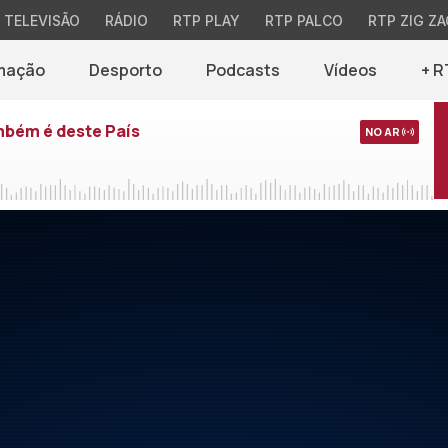
TELEVISÃO
RÁDIO
RTP PLAY
RTP PALCO
RTP ZIG ZA
mação
Desporto
Podcasts
Vídeos
+ R
mbém é deste País
NO AR