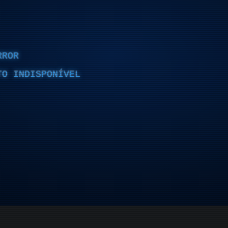
RROR
TO INDISPONÍVEL