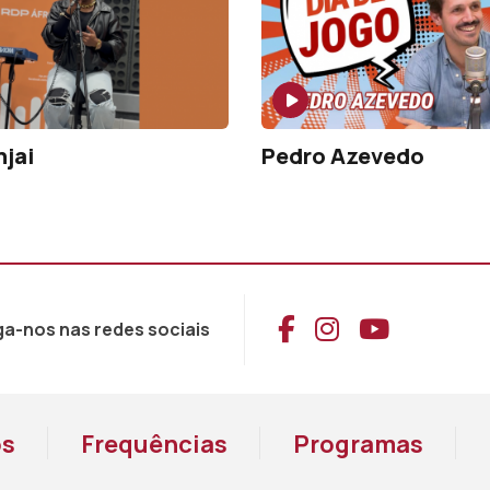
jai
Pedro Azevedo
Aceder ao Face
Aceder ao I
Aceder 
ga-nos nas redes sociais
os
Frequências
Programas