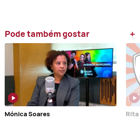
+
Pode também gostar
Mónica Soares
Rita