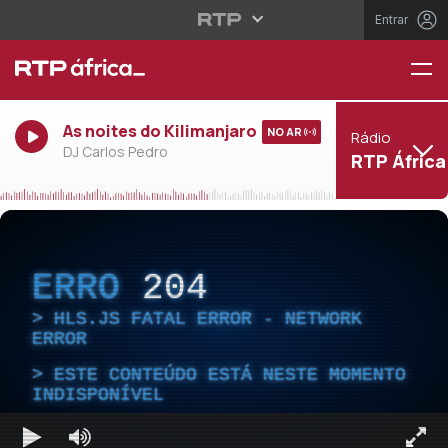
Entrar
As noites do Kilimanjaro
NO AR
Rádio
DJ Carlos Pedro
RTP África
ERRO
204
HLS.JS FATAL ERROR - NETWORK
ERROR
ESTE CONTEÚDO ESTÁ NESTE MOMENTO
INDISPONÍVEL