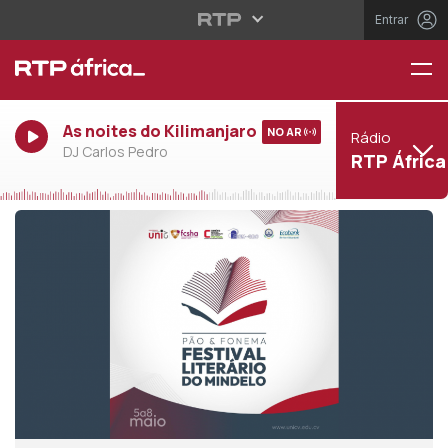
Entrar
As noites do Kilimanjaro
NO AR
Rádio
DJ Carlos Pedro
RTP África