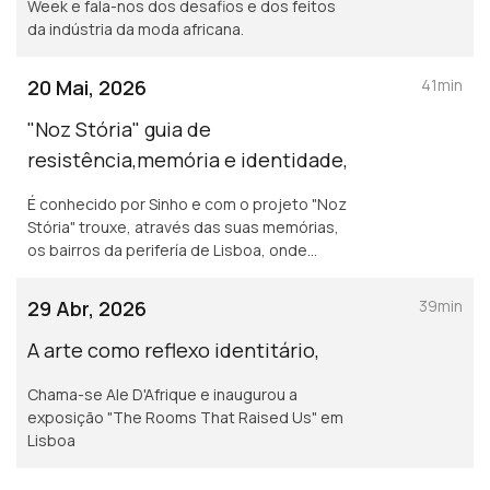
Week e fala-nos dos desafios e dos feitos
da indústria da moda africana.
20 Mai, 2026
41min
"Noz Stória" guia de
resistência,memória e identidade,
É conhecido por Sinho e com o projeto "Noz
Stória" trouxe, através das suas memórias,
os bairros da perifería de Lisboa, onde
cresceu e a história de uma comunidade
habituada a resistir,
29 Abr, 2026
39min
A arte como reflexo identitário,
Chama-se Ale D'Afrique e inaugurou a
exposição "The Rooms That Raised Us" em
Lisboa