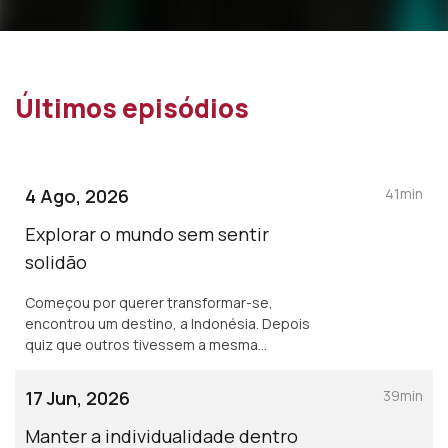
Últimos episódios
4 Ago, 2026
41min
Explorar o mundo sem sentir
solidão
Começou por querer transformar-se,
encontrou um destino, a Indonésia. Depois
quiz que outros tivessem a mesma
experiência e criou o projeto Mimpi falamos
da jornalista e empreendedora Juliana
17 Jun, 2026
39min
Torres
Manter a individualidade dentro