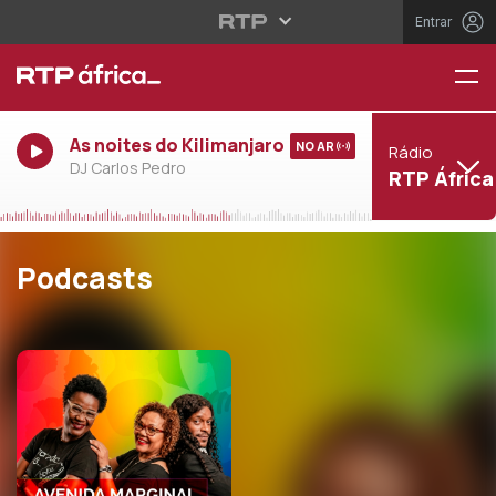
Entrar
As noites do Kilimanjaro
NO AR
Rádio
DJ Carlos Pedro
RTP África
Podcasts