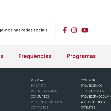
Aceder ao Face
Aceder ao I
Aceder 
ga-nos nas redes sociais
os
Frequências
Programas
RTP PLAY
CONTACTOS
EM DIRETO
PROVEDORA DO
REVER PROGRAMAS
TELESPECTADOR
CONCURSOS
PROVEDORA DO OUVI
S
PERGUNTAS FREQUENTES
ACESSIBILIDADES
CONTACTOS
SATÉLITES