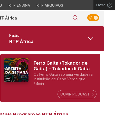
G
RTP ENSINA
RTP ARQUIVOS
Entrar
TP África
Rádio
RTP África
Ferro Gaita (Tokador de
Gaita) - Tokador di Gaita
Os Ferro Gaita são uma verdadeira
instituição de Cabo Verde que
carrega o sabor das ilhas no circuito
/ 4min
global dos sons da lusofonia.
OUVIR PODCAST
Mais Programas RTP África