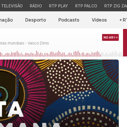
TELEVISÃO
RÁDIO
RTP PLAY
RTP PALCO
RTP ZIG ZA
mação
Desporto
Podcasts
Vídeos
+ R
NO AR
as mundiais - Vasco Dinis