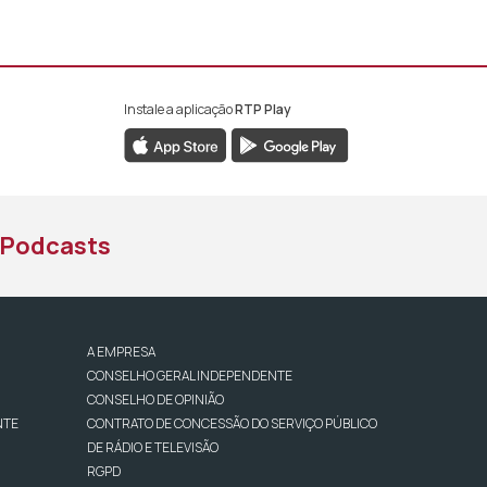
Instale a aplicação
RTP Play
book da RTP África
nstagram da RTP África
ao YouTube da RTP África
Podcasts
A EMPRESA
CONSELHO GERAL INDEPENDENTE
CONSELHO DE OPINIÃO
NTE
CONTRATO DE CONCESSÃO DO SERVIÇO PÚBLICO
DE RÁDIO E TELEVISÃO
RGPD