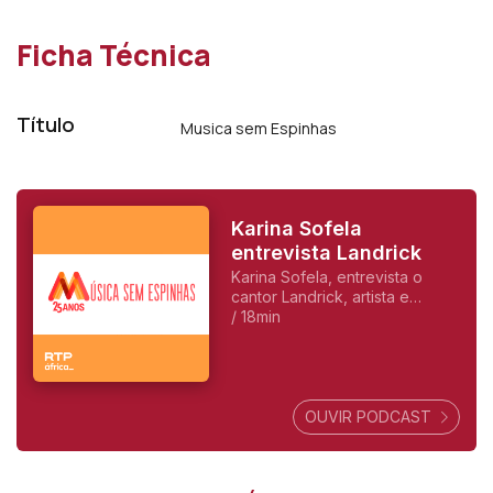
percorrer os momentos mais marcantes da
sua carreira.
Ficha Técnica
Título
Musica sem Espinhas
Karina Sofela
entrevista Landrick
Karina Sofela, entrevista o
cantor Landrick, artista e
compositor angolano
/ 18min
conhecido pelo seu estilo R&B
sensual e romântico, com
influências de afro-pop.
OUVIR PODCAST