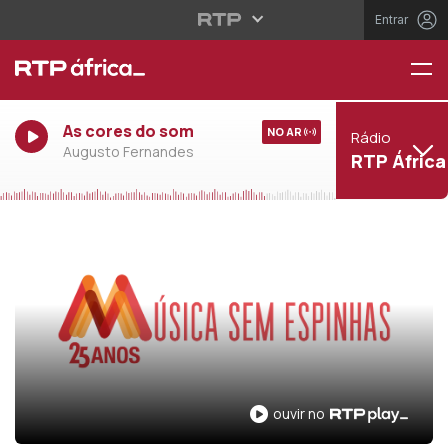
Entrar
As cores do som
NO AR
Rádio
Augusto Fernandes
RTP África
ouvir no