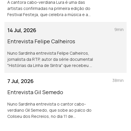
A cantora cabo-verdiana Lura é uma das
artistas confirmadas na primeira edição do
Festival Festeja, que celebra a música e a
cultura lusófona.
14 Jul, 2026
9min
Entrevista Felipe Calheiros
Nuno Sardinha entrevista Felipe Calheiros,
jornalista da RTP, autor da série documental
"Histórias da Linha de Sintra" que recebeu o
Prémio AMI-Jornalismo Contra a Indiferença.
7 Jul, 2026
38min
Entrevista Gil Semedo
Nuno Sardinha entrevista o cantor cabo-
verdiano Gil Semedo, que sobe ao palco do
Coliseu dos Recreios, no dia 11 de
setembro, para apresentar “Caboswing –
Novo e Velho Tour”, um espetáculo que irá