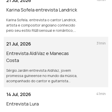
21 Jul, 2026
Karina Sofela entrevista Landrick
Karina Sofela, entrevista o cantor Landrick,
artista e compositor angolano conhecido
pelo seu estilo R&B sensual e romântico,
com influências de afro-pop.
21 Jul, 2026
31min
Entrevista AldiVaz e Manecas
Costa
Sérgio Jardim entrevista AldiVaz, jovem
promessa guineense no mundo da música,
acompanhado do cantor e guitarrista
Manecas Costa. AldiVaz apresenta o álbum
"ADV" no próximo dia 25 de julho no LAV -
14 Jul, 2026
41min
Lisboa ao Vivo.
Entrevista Lura