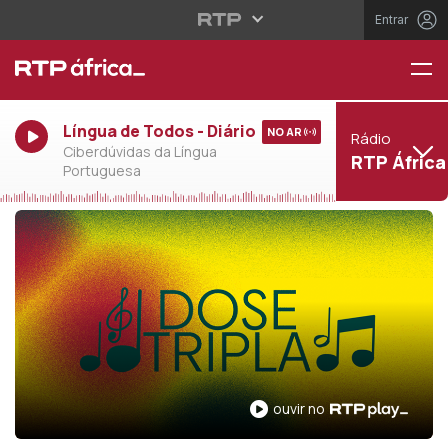
Entrar
Língua de Todos - Diário
NO AR
Rádio
Ciberdúvidas da Língua
RTP África
Portuguesa
ouvir no