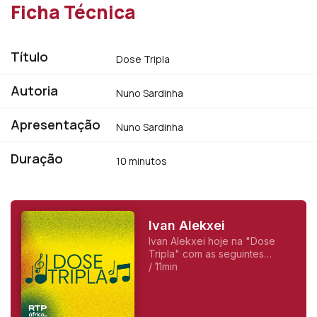
Ficha Técnica
Título
Dose Tripla
Autoria
Nuno Sardinha
Apresentação
Nuno Sardinha
Duração
10 minutos
Ivan Alekxei
Ivan Alekxei hoje na "Dose
Tripla" com as seguintes
músicas:<br /> - Herança
/ 11min
Roubada <br /> - Apesar dos
Apesares <br /> - Emigrante