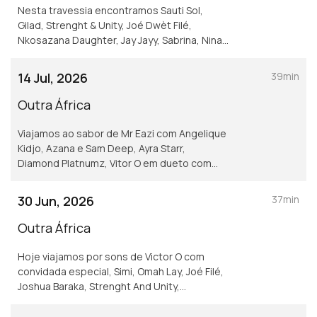
Nesta travessia encontramos Sauti Sol,
Gilad, Strenght & Unity, Joé Dwèt Filé,
Nkosazana Daughter, Jay Jayy, Sabrina, Nina
Girma, Adekunle Gold e homenageamos
Tems.
14 Jul, 2026
39min
Outra África
Viajamos ao sabor de Mr Eazi com Angelique
Kidjo, Azana e Sam Deep, Ayra Starr,
Diamond Platnumz, Vitor O em dueto com
Jocelyne Beroard, Qing Madi, Libianca,
Fatoumata Diawara e MDU. A dada altura -
30 Jun, 2026
37min
holofotes na Nigéria.
Outra África
Hoje viajamos por sons de Victor O com
convidada especial, Simi, Omah Lay, Joé Filé,
Joshua Baraka, Strenght And Unity,
Seyivibez, Rema e fazemos escala no
universo de Harmonize.