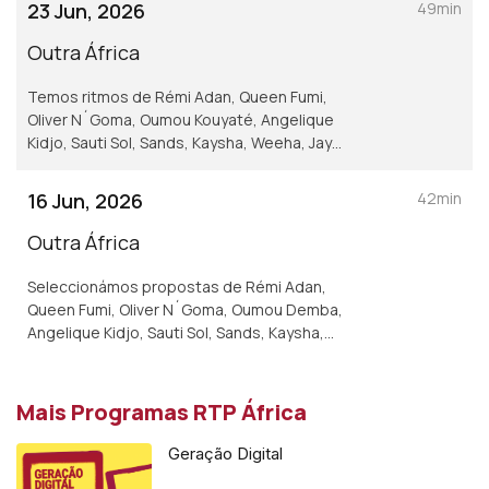
23 Jun, 2026
49min
Outra África
Temos ritmos de Rémi Adan, Queen Fumi,
Oliver N´Goma, Oumou Kouyaté, Angelique
Kidjo, Sauti Sol, Sands, Kaysha, Weeha, Jay
Jayy e Wally Seck, na secção da Karina Sofela.
16 Jun, 2026
42min
Outra África
Seleccionámos propostas de Rémi Adan,
Queen Fumi, Oliver N´Goma, Oumou Demba,
Angelique Kidjo, Sauti Sol, Sands, Kaysha,
Weeha, Jay Jayy e Wally Seck - o convidado
de Karina Sofela.
Mais Programas RTP África
Geração Digital