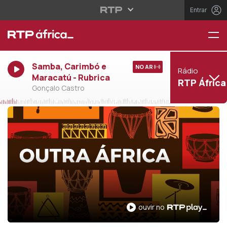
Entrar
Samba, Carimbó e
NO AR
Rádio
Maracatú - Rubrica
RTP África
Gonçalo Castro
ouvir no