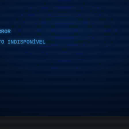
RROR
TO INDISPONÍVEL