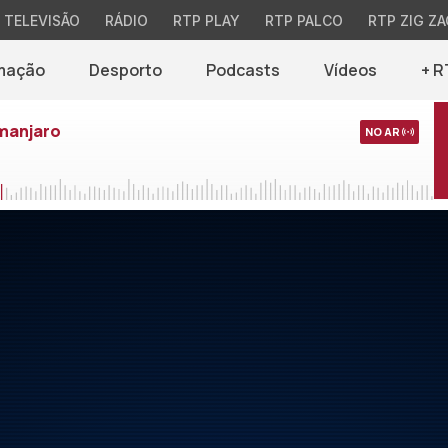
TELEVISÃO
RÁDIO
RTP PLAY
RTP PALCO
RTP ZIG ZA
mação
Desporto
Podcasts
Vídeos
+ R
imanjaro
NO AR