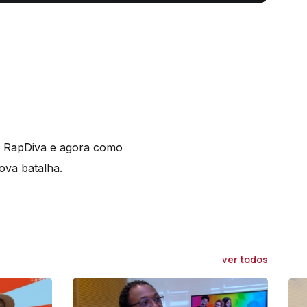
o RapDiva e agora como
nova batalha.
ver todos