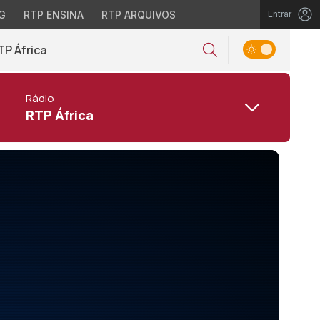
G
RTP ENSINA
RTP ARQUIVOS
Entrar
TP África
Rádio
RTP África