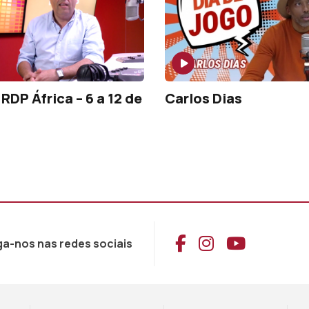
RDP África – 6 a 12 de
Carlos Dias
Aceder ao Face
Aceder ao I
Aceder 
ga-nos nas redes sociais