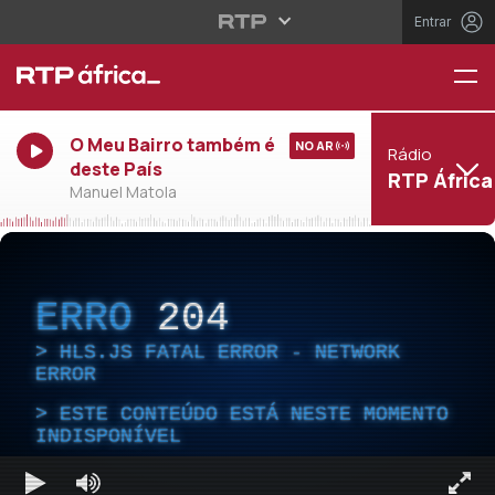
Entrar
O Meu Bairro também é
NO AR
Rádio
deste País
RTP África
Manuel Matola
ERRO
204
HLS.JS FATAL ERROR - NETWORK
ERROR
ESTE CONTEÚDO ESTÁ NESTE MOMENTO
INDISPONÍVEL