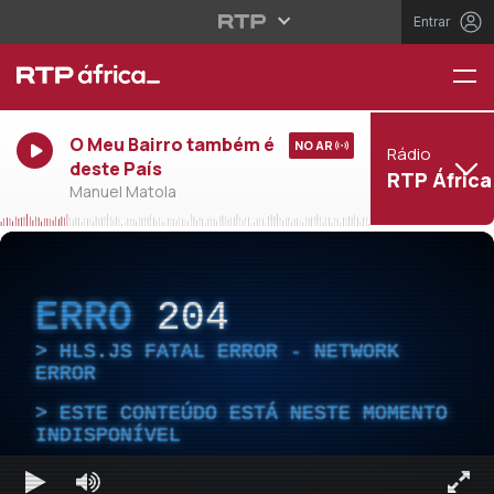
Entrar
O Meu Bairro também é
NO AR
Rádio
deste País
RTP África
Manuel Matola
ERRO
204
HLS.JS FATAL ERROR - NETWORK
ERROR
ESTE CONTEÚDO ESTÁ NESTE MOMENTO
INDISPONÍVEL