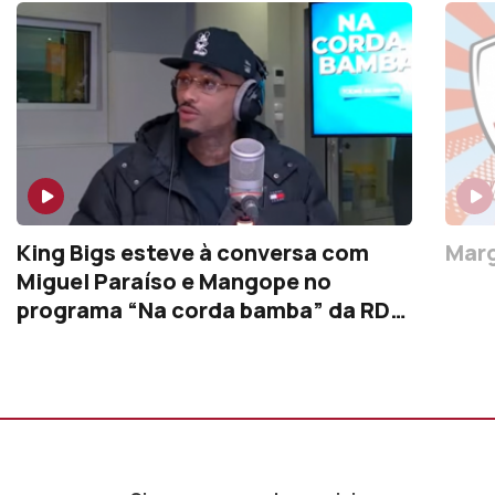
King Bigs esteve à conversa com
Marg
Miguel Paraíso e Mangope no
programa “Na corda bamba” da RDP
África.