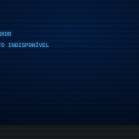
RROR
TO INDISPONÍVEL