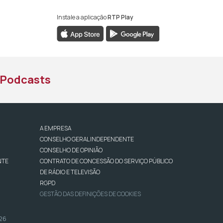
Instale a aplicação
RTP Play
book da RTP África
nstagram da RTP África
ao YouTube da RTP África
Podcasts
A EMPRESA
CONSELHO GERAL INDEPENDENTE
CONSELHO DE OPINIÃO
NTE
CONTRATO DE CONCESSÃO DO SERVIÇO PÚBLICO
DE RÁDIO E TELEVISÃO
RGPD
GESTÃO DAS DEFINIÇÕES DE COOKIES
026