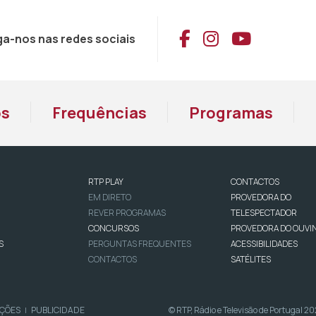
Aceder ao Face
Aceder ao I
Aceder 
ga-nos nas redes sociais
os
Frequências
Programas
RTP PLAY
CONTACTOS
EM DIRETO
PROVEDORA DO
REVER PROGRAMAS
TELESPECTADOR
CONCURSOS
PROVEDORA DO OUVI
S
PERGUNTAS FREQUENTES
ACESSIBILIDADES
CONTACTOS
SATÉLITES
IÇÕES
PUBLICIDADE
© RTP, Rádio e Televisão de Portugal 2
|