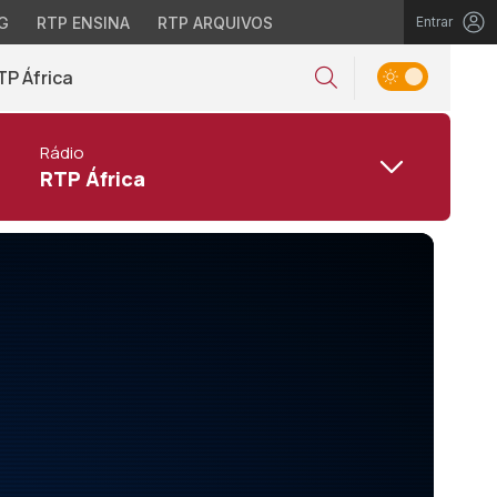
G
RTP ENSINA
RTP ARQUIVOS
Entrar
TP África
Rádio
RTP África