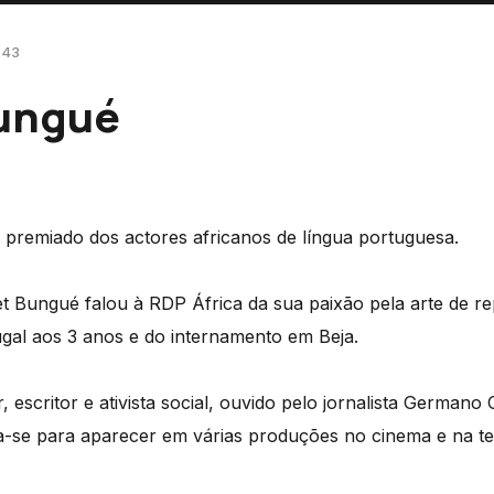
:43
ungué
e premiado dos actores africanos de língua portuguesa.
t Bungué falou à RDP África da sua paixão pela arte de 
ugal aos 3 anos e do internamento em Beja.
r, escritor e ativista social, ouvido pelo jornalista German
a-se para aparecer em várias produções no cinema e na te