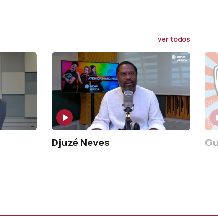
ver todos
Djuzé Neves
Gu