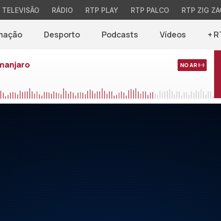
TELEVISÃO
RÁDIO
RTP PLAY
RTP PALCO
RTP ZIG ZA
mação
Desporto
Podcasts
Vídeos
+ R
imanjaro
NO AR