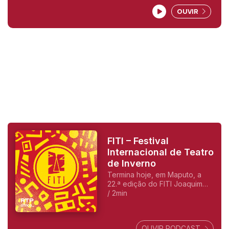
Junho - 5h20 e 14h20
OUVIR
FITI – Festival
Internacional de Teatro
de Inverno
Termina hoje, em Maputo, a
22.ª edição do FITI Joaquim
Matavel, o coordenador deste
/ 2min
festival de teatro fala do que
vai ser este 10º dia.
OUVIR PODCAST