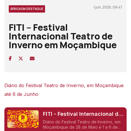
1 jun, 2026, 09:47
ÁFRICA EM DESTAQUE
FITI – Festival
Internacional Teatro de
Inverno em Moçambique
Diário do Festival Teatro de Inverno, em Moçambique
até 6 de Junho
FITI - Festival Internacional de
Teatro de Inverno
Diário do Festival Teatro de Inverno, em
Moçambique de 28 de Maio e 1 a 6 de