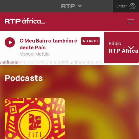
Entrar
O Meu Bairro também é
NO AR
Rádio
deste País
RTP África
Manuel Matola
Podcasts