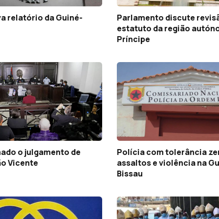
a relatório da Guiné-
Parlamento discute revis
estatuto da região autón
Príncipe
mado o julgamento de
Polícia com tolerância ze
ão Vicente
assaltos e violência na G
Bissau