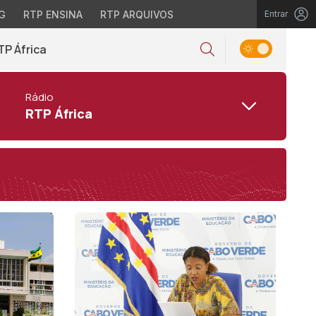
G
RTP ENSINA
RTP ARQUIVOS
Entrar
TP África
Rádio
RTP África