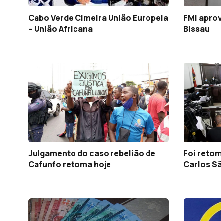
Cabo Verde Cimeira União Europeia
FMI aprov
– União Africana
Bissau
Julgamento do caso rebelião de
Foi reto
Cafunfo retoma hoje
Carlos S