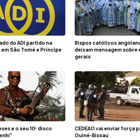
do do ADI partido na
Bispos católicos angolan
 em São Tomé e Príncipe
deixam mensagem sobre 
gerais
ses e o seu 10º disco
CEDEAO vai enviar força p
enhi”
Guiné-Bissau