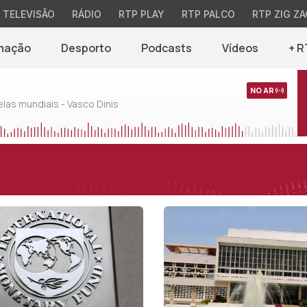
TELEVISÃO
RÁDIO
RTP PLAY
RTP PALCO
RTP ZIG ZA
mação
Desporto
Podcasts
Vídeos
+ R
NO AR
as mundiais - Vasco Dinis