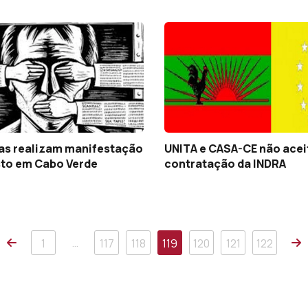
tas realizam manifestação
UNITA e CASA-CE não ace
sto em Cabo Verde
contratação da INDRA
Anterior
P
…
1
117
118
119
120
121
122