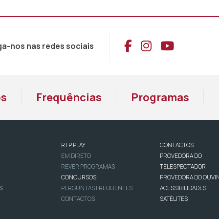
Aceder ao Face
Aceder ao I
Aceder 
ga-nos nas redes sociais
os
Frequências
Programas
RTP PLAY
CONTACTOS
EM DIRETO
PROVEDORA DO
REVER PROGRAMAS
TELESPECTADOR
CONCURSOS
PROVEDORA DO OUVI
S
PERGUNTAS FREQUENTES
ACESSIBILIDADES
CONTACTOS
SATÉLITES