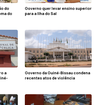
ão do
Governo quer levar ensino superior
oma do
para a Ilha do Sal
ro a
Governo da Guiné-Bissau condena
uiné-
recentes atos de violência