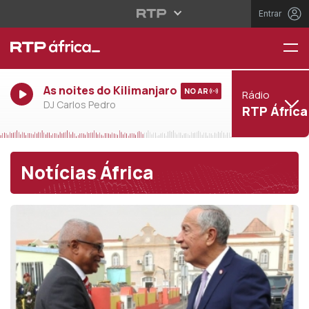
Entrar
As noites do Kilimanjaro
NO AR
Rádio
DJ Carlos Pedro
RTP África
Notícias África