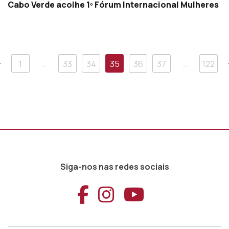
Cabo Verde acolhe 1º Fórum Internacional Mulheres
Anterior
…
…
1
33
34
35
36
37
122
Siga-nos nas redes sociais
Aceder ao Faceb
Aceder ao Ins
Aceder ao